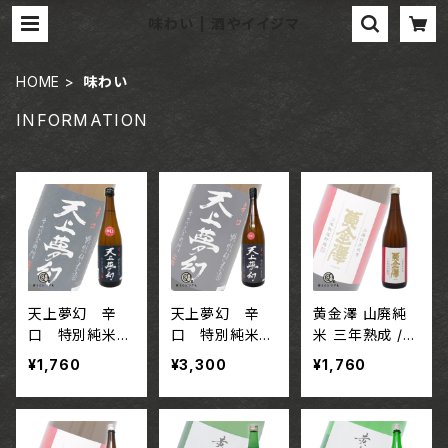
味わい | 酒やイイジマ
HOME
味わい
INFORMATION
天上夢幻 辛
天上夢幻 辛
黄金澤 山廃純
口 特別純米【7
口 特別純米【1
米 三年熟成 /
20ml】 / 宮城 中
800ml】 / 宮城
宮城 合名会社
¥1,760
¥3,300
¥1,760
勇酒造店
中勇酒造店
川敬商店