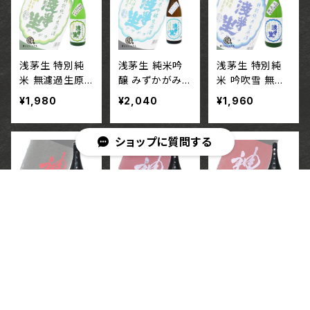
浅茅生 特別純
浅茅生 純米吟
浅茅生 特別純
米 無濾過生原
醸 みずかがみ
米 吟吹雪 無濾
酒 滋賀渡船六
無濾過生原酒
過生原酒【720
¥1,980
¥2,040
¥1,960
号【720ml】/ 滋
【720ml】/ 滋賀
ml】/ 滋賀 有限
賀 有限会社 平
有限会社平井商
会社平井商店
井商店
店
ショップに質問する
神開 特別純米
神開 純米原酒
神開 純米原酒
キーワードから探す
さらに辛口【720
激辛口 生【720
激辛口 生【180
ml】/ 滋賀 藤本
ml】/ 滋賀 藤本
0ml】/ 滋賀 藤
¥1,760
¥1,760
¥3,410
酒造株式会社
酒造株式会社
本酒造株式会社
SOLD OUT