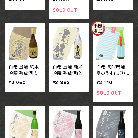
00ml】/ 愛知 澤
澤田酒造株式会
澤田酒造株式会
田酒造株式会社
社
社
SOLD OUT
白老 豊醸 純米
白老 豊醸 純米
白老 純米吟醸
吟醸 熟成酒 (2
吟醸 熟成酒(2
夏のうすにごり
年熟成) 【720
年熟成)【1800m
生酒【720ml】/
¥2,050
¥3,883
¥2,140
ml】/ 愛知 澤田
l】/ 愛知 澤田酒
愛知 澤田酒造
酒造株式会社
造株式会社
株式会社
SOLD OUT