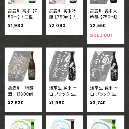
鈴鹿川 純米 【7
鈴鹿川 純米吟
鈴鹿川 純米大
50ml】 / 三重 清
醸 【750ml】 /
吟醸 【750ml】 /
水三郎商店株式
三重 清水三郎
三重 清水三郎
¥1,980
¥2,090
¥2,550
会社
商店株式会社
商店株式会社
SOLD OUT
鈴鹿川 特醸
浅茅生 純米 辛
浅茅生 純米 辛
酒 【1800ml】 /
口 ブラック 生
口 ブラック 生
三重 清水三郎
【720ml】 / 滋賀
【1800ml】 / 滋
¥2,530
¥1,980
¥3,740
商店株式会社
有限会社平井商
賀 有限会社平
店
井商店