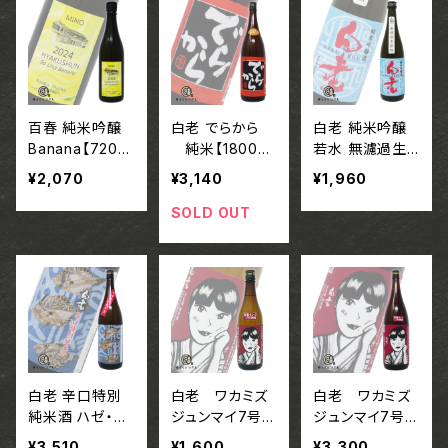
百春 純米吟醸
白老 でらから
白老 純米吟醸
Banana【720m
純米【1800m
若水 無濾過生
l】/ 岐阜 小坂酒
l】/ 愛知 澤田酒
原酒 / 愛知 澤
¥2,070
¥3,140
¥1,960
造場
造株式会社
田酒造株式会社
SOLD OUT
白老 辛口特別
白老 ワカミズ
白老 ワカミズ
純米酒 ハゼ・カ
ジュンマイ7号
ジュンマイ7号【1
ワハギラベル【18
【720ml】 / 愛知
800ml】 / 愛知
¥3,510
¥1,600
¥3,300