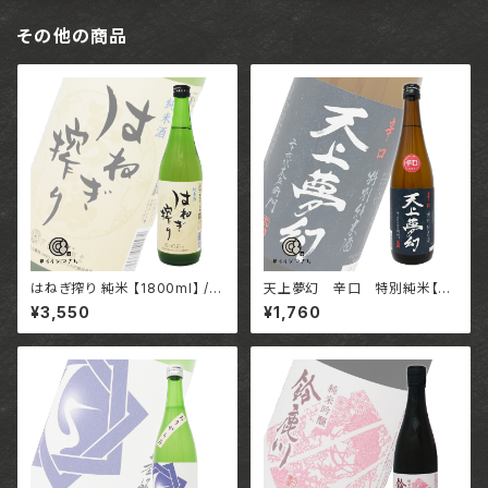
その他の商品
はねぎ搾り 純米 【1800ml】 /
天上夢幻 辛口 特別純米【72
長崎 合資会社 吉田屋
0ml】 / 宮城 中勇酒造店
¥3,550
¥1,760