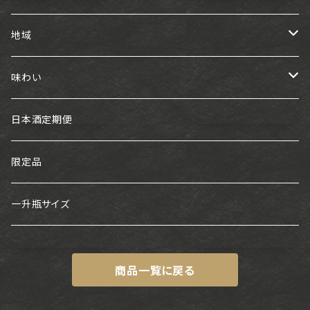
地域
東海
味わい
白老
近畿
フルーティー
日本酒定期便
神開
中国・四国
スッキリ
限定品
浅茅生
金鵄盛典
九州
旨口
一升瓶サイズ
片野桜・かたの桜
神雷
ちえびじん
中部
熟成タイプ
商品一覧に戻る
十石
馬上酒造
福田
百春
関東
甘口