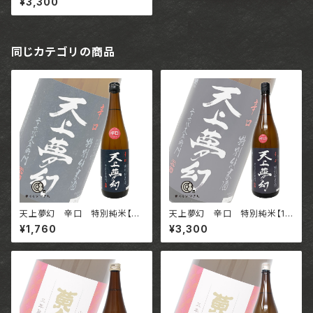
¥3,300
会社
同じカテゴリの商品
天上夢幻 辛口 特別純米【72
天上夢幻 辛口 特別純米【18
0ml】 / 宮城 中勇酒造店
00ml】 / 宮城 中勇酒造店
¥1,760
¥3,300