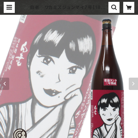
白老 ワカミズジュンマイ7号【1800
ml】 / 愛知 澤田酒造株式会社 | 酒や
イイジマ