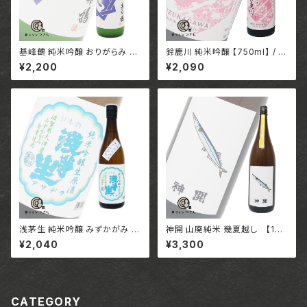
基峰鶴 純米吟醸 おりがらみ 生
鈴鹿川 純米吟醸 【750ml】 / 三
【720ml】/ 佐賀 合資会社基山
重 清水三郎商店株式会社
¥2,200
¥2,090
商店
浅茅生 純米吟醸 みずかがみ 無
神開 山廃純米 幾夏越し 【180
濾過生原酒 【720ml】/ 滋賀 有
0ml】/ 滋賀 藤本酒造株式会社
¥2,040
¥3,300
限会社平井商店
CATEGORY