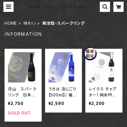
発泡性・スパークリング | 酒やイイジ
マ
HOME
味わい
発泡性・スパークリング
INFORMATION
月山 スパーク
うきは 泡にごり
レイクス チャプ
リング 日本
【500ml】/ 福
ター1 純米吟
酒 cloud【72
岡 株式会社い
醸 おりがらみ
¥2,750
¥2,590
¥2,200
0ml】/ 島根 吉
そのさわ
/ 佐賀 合資会社
田酒造株式会社
基山商店
SOLD OUT