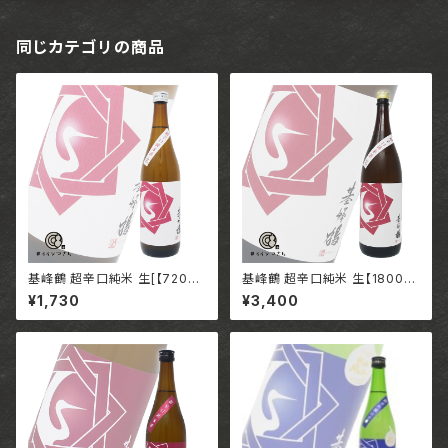
同じカテゴリの商品
基峰鶴 超辛口純米 生[【720m
基峰鶴 超辛口純米 生【1800m
l】/ 佐賀 合資会社基山商店
l】/ 佐賀 合資会社基山商店
¥1,730
¥3,400