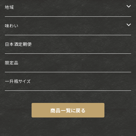
地域
東海
味わい
白老
近畿
フルーティー
日本酒定期便
神開
中国・四国
スッキリ
限定品
浅茅生
金鵄盛典
九州
旨口
一升瓶サイズ
片野桜・かたの桜
神雷
ちえびじん
中部
熟成タイプ
商品一覧に戻る
十石
馬上酒造
福田
百春
関東
甘口
鈴鹿川
月山
基峰鶴
七水