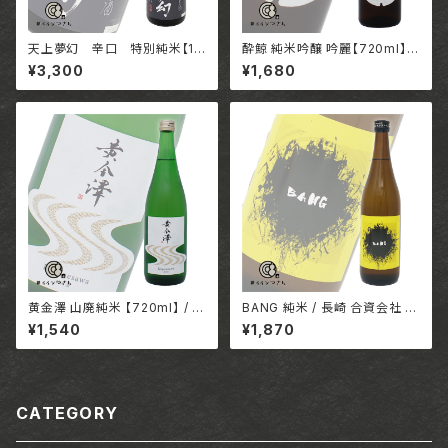
天上夢幻 辛口 特別純米【18
酔鯨 純米吟醸 吟麗【720ml】 /
00ml】 / 宮城 中勇酒造店
高知 酔鯨酒造株式会社
¥3,300
¥1,680
黄金澤 山廃純米 【720ml】 / 宮
BANG 純米 / 長崎 合資会社 吉
城 合名会社川敬商店
田屋
¥1,540
¥1,870
CATEGORY