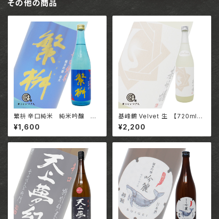
その他の商品
繁枡 辛口純米 純米吟醸 壱
基峰鶴 Velvet 生 【720ml】/
火【720ml】 / 福岡 株式会社高
佐賀 合資会社基山商店
¥1,600
¥2,200
橋商店