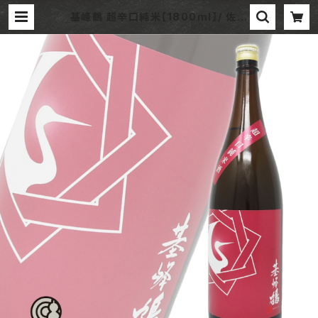
基峰鶴 超辛口純米【1800ml】/ 佐賀
合資会社基山商店 | 酒やイイジマ