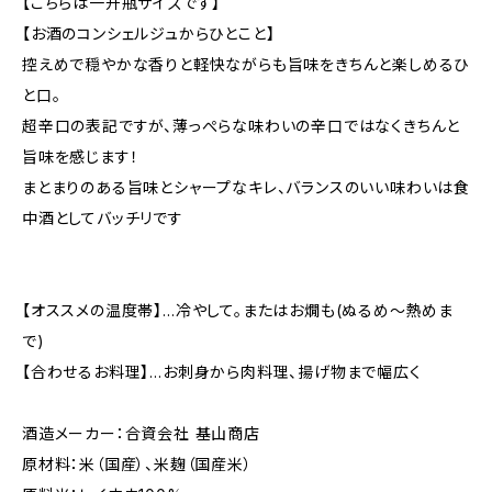
【こちらは一升瓶サイズです】
【お酒のコンシェルジュからひとこと】
控えめで穏やかな香りと軽快ながらも旨味をきちんと楽しめるひ
と口。
超辛口の表記ですが、薄っぺらな味わいの辛口ではなくきちんと
旨味を感じます！
まとまりのある旨味とシャープなキレ、バランスのいい味わいは食
中酒としてバッチリです
【オススメの温度帯】…冷やして。またはお燗も(ぬるめ～熱めま
で)
【合わせるお料理】…お刺身から肉料理、揚げ物まで幅広く
酒造メーカー：合資会社 基山商店
原材料：米（国産）、米麹（国産米）