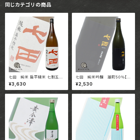
同じカテゴリの商品
七田 純米 扁平精米 七割五分
七田 純米吟醸 雄町50％【7
【1800ml】 / 佐賀 天山酒造株
20ml】 / 佐賀 天山酒造株式会
¥3,630
¥2,530
式会社
社