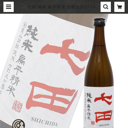
七田 純米 扁平精米 七割五分【720m
l】 / 佐賀 天山酒造株式会社 | 酒やイ
イジマ