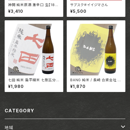
神開 純米原酒 激辛口 生【180
サブスク＃イイジマさん
0ml】/ 滋賀 藤本酒造株式会社
¥3,410
¥5,500
七田 純米 扁平精米 七割五分
BANG 純米 / 長崎 合資会社 吉
【720ml】 / 佐賀 天山酒造株式
田屋
¥1,980
¥1,870
会社
CATEGORY
地域