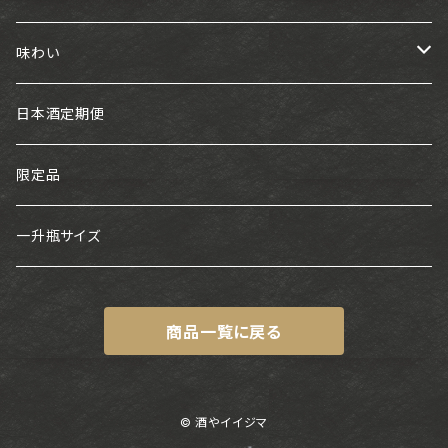
東海
味わい
白老
近畿
フルーティー
日本酒定期便
神開
中国・四国
スッキリ
限定品
浅茅生
金鵄盛典
九州
旨口
一升瓶サイズ
片野桜・かたの桜
神雷
ちえびじん
中部
熟成タイプ
商品一覧に戻る
十石
馬上酒造
福田
百春
関東
甘口
鈴鹿川
月山
基峰鶴
七水
東北
DRY・キレあり
© 酒やイイジマ