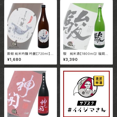
酔鯨 純米吟醸 吟麗【720ml】 /
駿 純米酒【1800ml】/ 福岡
高知 酔鯨酒造株式会社
株式会社いそのさわ
¥1,680
¥3,390