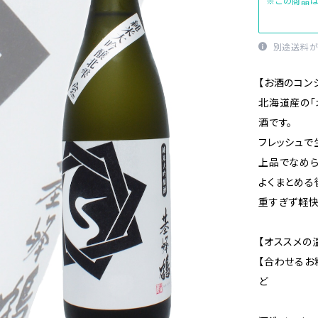
※この商品は
別途送料が
【お酒のコン
北海道産の「
酒です。
フレッシュで
上品でなめ
よくまとめる
重すぎず軽快
【オススメの
【合わせるお
ど