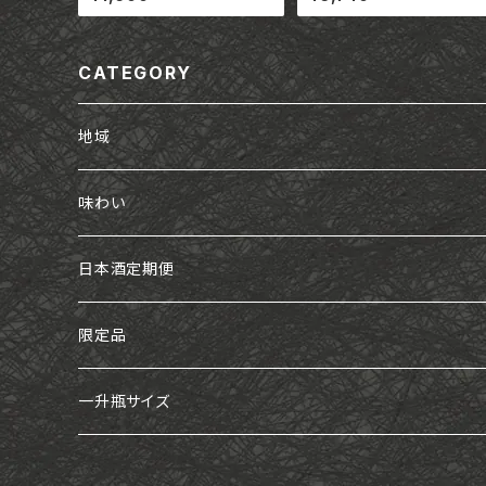
社高橋商店
山野酒造株式会社
CATEGORY
地域
東海
味わい
白老
近畿
フルーティー
日本酒定期便
神開
中国・四国
スッキリ
限定品
浅茅生
金鵄盛典
九州
旨口
一升瓶サイズ
片野桜・かたの桜
神雷
ちえびじん
中部
熟成タイプ