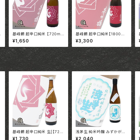
基峰鶴 超辛口純米 【720m
基峰鶴 超辛口純米【1800m
店
l】/ 佐賀 合資会社基山商店
l】/ 佐賀 合資会社基山商店
¥1,650
¥3,300
基峰鶴 超辛口純米 生[【720
浅茅生 純米吟醸 みずかがみ
ml】/ 佐賀 合資会社基山商店
無濾過生原酒 【720ml】/ 滋
¥1,730
¥2,040