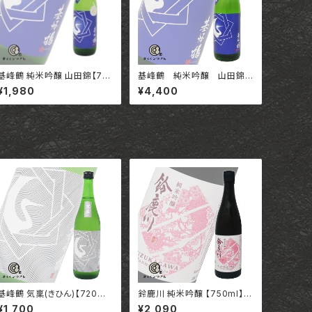
基峰鶴 純米吟醸 山田錦【72
基峰鶴 純米吟醸 山田錦
0ml】 / 佐賀 合資会社基山商
【1800ml】 / 佐賀 合資会社
¥1,980
¥4,400
店
基山商店
基峰鶴 気稟(きひん)【720m
鈴鹿川 純米吟醸 【750ml】 /
l】/ 佐賀 合資会社基山商店
三重 清水三郎商店株式会
¥1,700
¥2,090