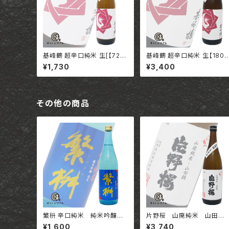
基峰鶴 超辛口純米 生[【720
基峰鶴 超辛口純米 生【1800
ml】/ 佐賀 合資会社基山商店
ml】/ 佐賀 合資会社基山商
¥1,730
¥3,400
その他の商品
繁枡 辛口純米 純米吟醸
片野桜 山廃純米 山田
壱火【720ml】 / 福岡 株式会
錦 生原酒【1800ml】 /大阪
¥1,600
¥3,740