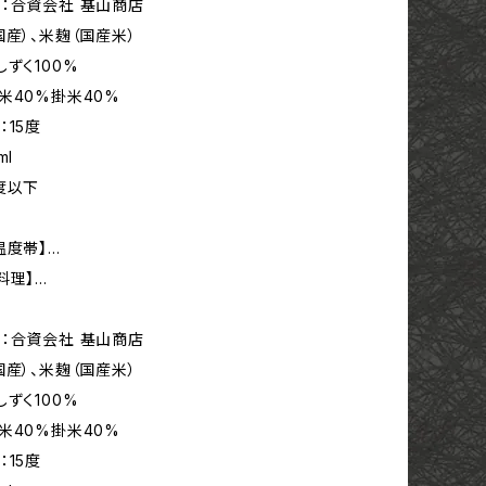
：合資会社 基山商店
国産）、米麹（国産米）
しずく100%
米40%掛米40%
：15度
ml
度以下
温度帯】…
料理】…
：合資会社 基山商店
国産）、米麹（国産米）
しずく100%
米40%掛米40%
：15度