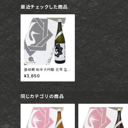
最近チェックした商品
基峰鶴 純米大吟醸 北雫 生
【720ml】/ 佐賀 合資会社基
¥3,850
山商店
同じカテゴリの商品