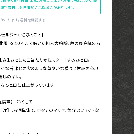
、最短で8月14日(金)にお届けします（お届け先によって、最
短到着日に数日追加される場合があります）。
かかります。
送料を確認する
シェルジュからひとこと】
北雫」を40％まで磨いた純米大吟醸、蔵の最高峰のお
生き生きとした口当たりからスタートするひと口。
らかな旨味と果実のような華やかな香りと甘みを心地
後味のキレ。
なひと口に仕上がっています。
温度帯】…冷やして
料理】…お酒単体で。ホタテのマリネ、魚介のフリットな