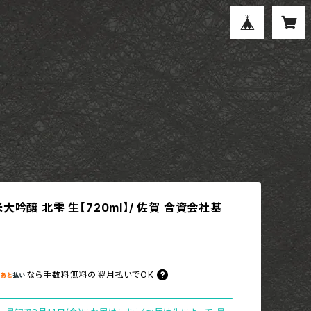
大吟醸 北雫 生【720ml】/ 佐賀 合資会社基
なら
手数料無料の
翌月払いでOK