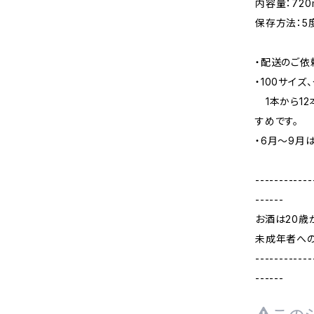
内容量：720
保存方法：5
・配送のご依
・100サイ
1本から12
すめです。
・6月〜9月
------------
------
お酒は20歳
未成年者へ
------------
------