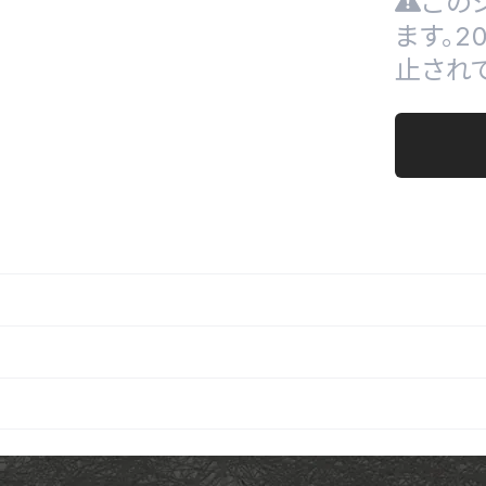
この
ます。
止され