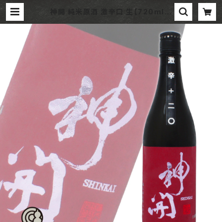
神開 純米原酒 激辛口 生【720ml】/
滋賀 藤本酒造株式会社 | 酒やイイジ
マ