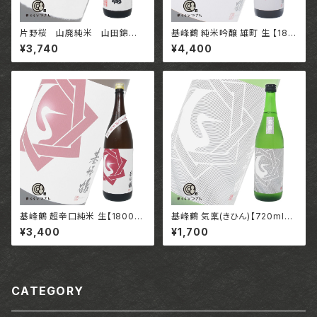
片野桜 山廃純米 山田錦
基峰鶴 純米吟醸 雄町 生 【180
生原酒【1800ml】 /大阪 山野酒
0ml】/ 佐賀 合資会社基山商店
¥3,740
¥4,400
造株式会社
基峰鶴 超辛口純米 生【1800m
基峰鶴 気稟(きひん)【720ml】/
l】/ 佐賀 合資会社基山商店
佐賀 合資会社基山商店
¥3,400
¥1,700
CATEGORY