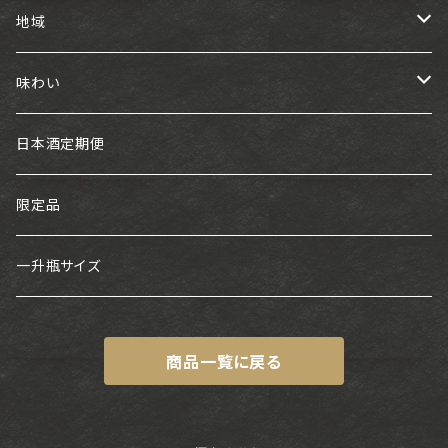
地域
東海
味わい
白老
近畿
フルーティー
日本酒定期便
神開
中国・四国
スッキリ
限定品
浅茅生
金鵄盛典
九州
旨口
一升瓶サイズ
片野桜・かたの桜
神雷
ちえびじん
中部
熟成タイプ
商品一覧に戻る
十石
馬上酒造
福田
百春
関東
甘口
鈴鹿川
月山
基峰鶴
七水
東北
DRY・キレあり