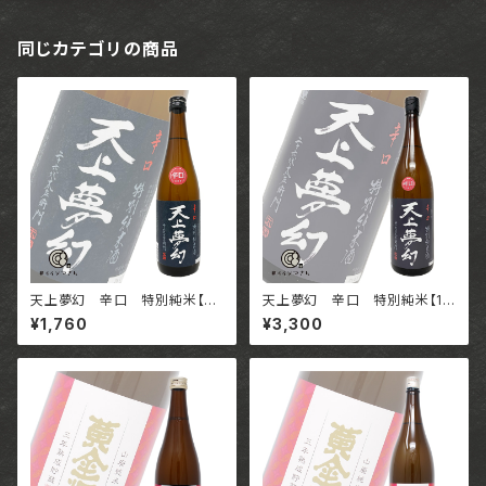
同じカテゴリの商品
天上夢幻 辛口 特別純米【72
天上夢幻 辛口 特別純米【18
0ml】 / 宮城 中勇酒造店
00ml】 / 宮城 中勇酒造店
¥1,760
¥3,300