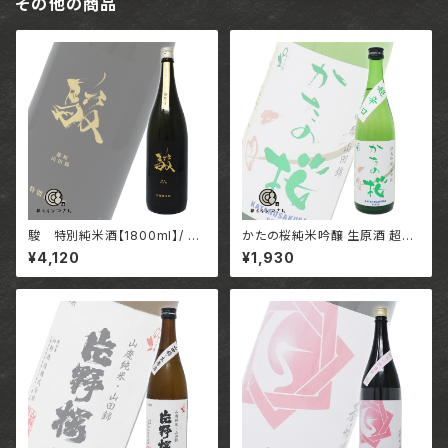
その他の商品
駿 特別純米酒【1800ml】/ 福
かたの桜純米吟醸 生原酒 超辛
岡 株式会社いそのさわ
口【720ml】/ 大阪 山野酒造
¥4,120
¥1,930